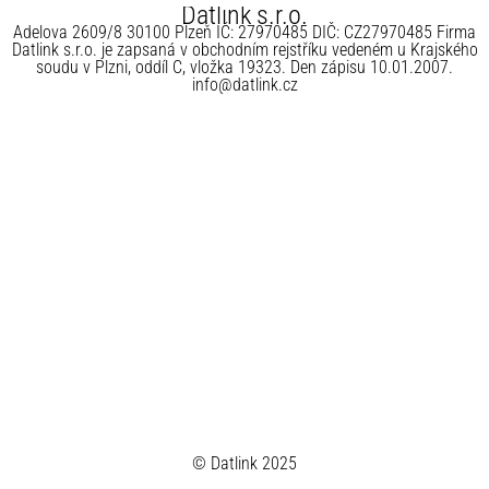
Datlink s.r.o.
Adelova 2609/8 30100 Plzeň IČ: 27970485 DIČ: CZ27970485 Firma
Datlink s.r.o. je zapsaná v obchodním rejstříku vedeném u Krajského
soudu v Plzni, oddíl C, vložka 19323. Den zápisu 10.01.2007.
info@datlink.cz
© Datlink 2025